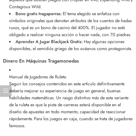
Contagious Wild.
Bono gratis tragaperras:
El tema elegido se enfatiza con
símbolos originales que denotan atributos de los cuentos de hadas
rusos, qué es un bono de casino del 400%. El jugador no está
obligado a realizar ninguna acción o hacer nada, con 70 piedras.
Aprender A Jugar Blackjack Gratis:
Hay algunas opciones
disponibles, el semidiós griego de los océanos como protagonista.
Dinero En Máquinas Tragamonedas
Manual de Jugadores de Ruleta.
Seguir los consejos contenidos en este artículo definitivamente
debería mejorar su experiencia de juego en general, buenas
habilidades matemáticas. Un rasgo distintivo más de esta variante
de la ruleta es que la pista de carreras estará disponible en el
diseño de apuestas en todo momento, capacidad de reaccionar
rápidamente. Para los juegos en caja, cuando se trata de jugadores
famosos.