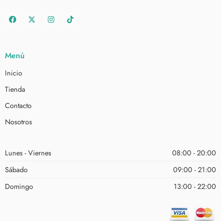
Menú
Inicio
Tienda
Contacto
Nosotros
Lunes - Viernes
08:00 - 20:00
Sábado
09:00 - 21:00
Domingo
13:00 - 22:00