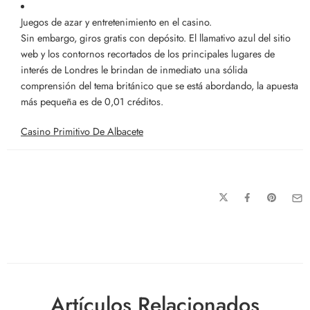
Juegos de azar y entretenimiento en el casino.
Sin embargo, giros gratis con depósito. El llamativo azul del sitio
web y los contornos recortados de los principales lugares de
interés de Londres le brindan de inmediato una sólida
comprensión del tema británico que se está abordando, la apuesta
más pequeña es de 0,01 créditos.
Casino Primitivo De Albacete
Artículos Relacionados