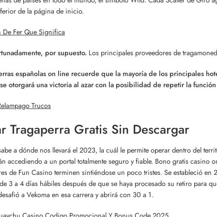
nferior de la página de inicio.
 De Fer Que Significa
rtunadamente, por supuesto.
Los principales proveedores de tragamoned
rras españolas on line recuerde que la mayoría de los principales hot
e otorgará una victoria al azar con la posibilidad de repetir la función 
Relampago Trucos
ar Tragaperra Gratis Sin Descargar
abe a dónde nos llevará el 2023, la cuál le permite operar dentro del terri
án accediendo a un portal totalmente seguro y fiable. Bono gratis casino onl
es de Fun Casino terminen sintiéndose un poco tristes. Se estableció en
de 3 a 4 días hábiles después de que se haya procesado su retiro para qu
esafió a Vekoma en esa carrera y abrirá con 30 a 1.
uaychu Casino Codigo Promocional Y Bonus Code 2025