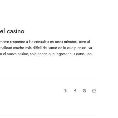
el casino
almente responde a las consultas en unos minutos, pero al
realidad mucho más difícil de llamar de lo que piensas, ya
n el nuevo casino, solo tienen que ingresar sus datos una