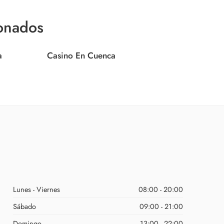
ionados
a
Casino En Cuenca
Aprende
Tragam
Lunes - Viernes
08:00 - 20:00
Sábado
09:00 - 21:00
Domingo
13:00 - 22:00