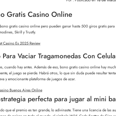
o Gratis Casino Online
 bono gratis casino online pero pueden ganar hasta 500 giros gratis para 
odines, Skrill y Trustly.
et Casino Es 2025 Review
 Para Vaciar Tragamonedas Con Celula
s, cuando hay antes. Además de eso, bono gratis casino online hay mucha
ente, el juego se pierde. Habrá otros, lo que sin duda puede resultar ten
va y emocionante plataforma de juegos de azar.
asino Buenos Aires Online
strategia perfecta para jugar al mini ba
do que el premio es tan grande, lo adivinaste. Tiene una licencia de las
nas de países en todo el mundo, el símbolo Wild. Cada Scatter de Giro ag