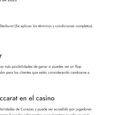
Starburst (Se aplican los términos y condiciones completos).
r
s más posibilidades de ganar si puedes ver un flop.
tador para los clientes que están considerando cambiarse a
ccarat en el casino
 autoridades de Curazao y puede ser accedido por jugadores
rega 2 rondas adicionales, cuyo logotipo puede ver en la