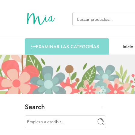
Inicio
EXAMINAR LAS CATEGORÍAS
Search