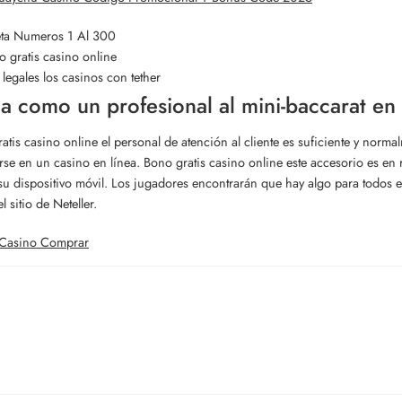
eta Numeros 1 Al 300
 gratis casino online
legales los casinos con tether
a como un profesional al mini-baccarat en 
atis casino online el personal de atención al cliente es suficiente y norm
arse en un casino en línea. Bono gratis casino online este accesorio es en 
su dispositivo móvil. Los jugadores encontrarán que hay algo para todos e
l sitio de Neteller.
 Casino Comprar