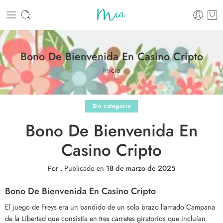
Bono De Bienvenida En Casino Cripto
Inicio
Sin categoría
Bono De Bienvenida En
Casino Cripto
Por
.
Publicado en
18 de marzo de 2025
Bono De Bienvenida En Casino Cripto
El juego de Freys era un bandido de un solo brazo llamado Campana
de la Libertad que consistía en tres carretes giratorios que incluían