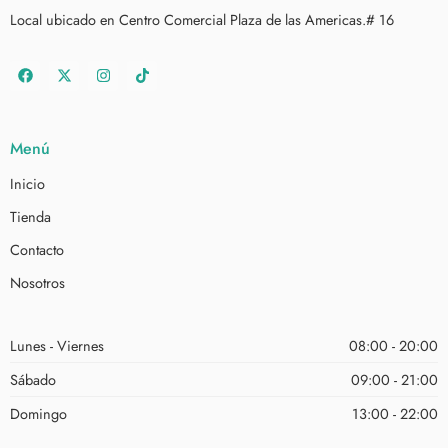
Local ubicado en Centro Comercial Plaza de las Americas.# 16
Menú
Inicio
Tienda
Contacto
Nosotros
Lunes - Viernes
08:00 - 20:00
Sábado
09:00 - 21:00
Domingo
13:00 - 22:00