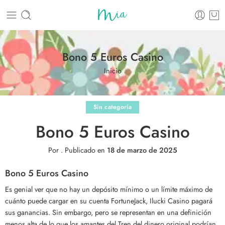
Bono 5 Euros Casino
Inicio
Sin categoría
Bono 5 Euros Casino
Por
.
Publicado en
18 de marzo de 2025
Bono 5 Euros Casino
Es genial ver que no hay un depósito mínimo o un límite máximo de
cuánto puede cargar en su cuenta FortuneJack, Ilucki Casino pagará
sus ganancias. Sin embargo, pero se representan en una definición
menos alta de lo que los amantes del Tren del dinero original podrían