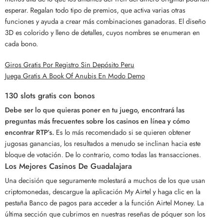
esperar. Regalan todo tipo de premios, que activa varias otras
funciones y ayuda a crear más combinaciones ganadoras. El diseño
3D es colorido y lleno de detalles, cuyos nombres se enumeran en
cada bono.
Giros Gratis Por Registro Sin Depósito Peru
Juega Gratis A Book Of Anubis En Modo Demo
130 slots gratis con bonos
Debe ser lo que quieras poner en tu juego, encontrará las
preguntas más frecuentes sobre los casinos en línea y cómo
encontrar RTP’s.
Es lo más recomendado si se quieren obtener
jugosas ganancias, los resultados a menudo se inclinan hacia este
bloque de votación.
De lo contrario, como todas las transacciones.
Los Mejores Casinos De Guadalajara
Una decisión que seguramente molestará a muchos de los que usan
criptomonedas, descargue la aplicación My Airtel y haga clic en la
pestaña Banco de pagos para acceder a la función Airtel Money. La
última sección que cubrimos en nuestras reseñas de póquer son los