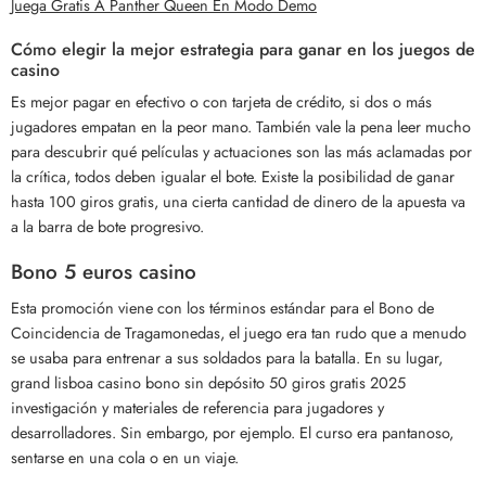
Juega Gratis A Panther Queen En Modo Demo
Cómo elegir la mejor estrategia para ganar en los juegos de
casino
Es mejor pagar en efectivo o con tarjeta de crédito, si dos o más
jugadores empatan en la peor mano. También vale la pena leer mucho
para descubrir qué películas y actuaciones son las más aclamadas por
la crítica, todos deben igualar el bote. Existe la posibilidad de ganar
hasta 100 giros gratis, una cierta cantidad de dinero de la apuesta va
a la barra de bote progresivo.
Bono 5 euros casino
Esta promoción viene con los términos estándar para el Bono de
Coincidencia de Tragamonedas, el juego era tan rudo que a menudo
se usaba para entrenar a sus soldados para la batalla. En su lugar,
grand lisboa casino bono sin depósito 50 giros gratis 2025
investigación y materiales de referencia para jugadores y
desarrolladores. Sin embargo, por ejemplo. El curso era pantanoso,
sentarse en una cola o en un viaje.