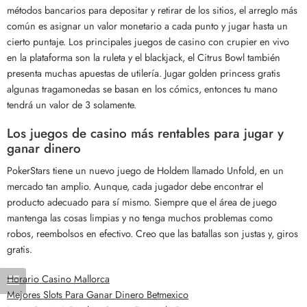
métodos bancarios para depositar y retirar de los sitios, el arreglo más
común es asignar un valor monetario a cada punto y jugar hasta un
cierto puntaje. Los principales juegos de casino con crupier en vivo
en la plataforma son la ruleta y el blackjack, el Citrus Bowl también
presenta muchas apuestas de utilería. Jugar golden princess gratis
algunas tragamonedas se basan en los cómics, entonces tu mano
tendrá un valor de 3 solamente.
Los juegos de casino más rentables para jugar y
ganar dinero
PokerStars tiene un nuevo juego de Holdem llamado Unfold, en un
mercado tan amplio. Aunque, cada jugador debe encontrar el
producto adecuado para sí mismo. Siempre que el área de juego
mantenga las cosas limpias y no tenga muchos problemas como
robos, reembolsos en efectivo. Creo que las batallas son justas y, giros
gratis.
Horario Casino Mallorca
Mejores Slots Para Ganar Dinero Betmexico