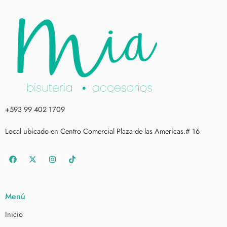
+593 99 402 1709
Local ubicado en Centro Comercial Plaza de las Americas.# 16
Menú
Inicio