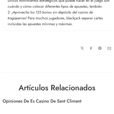
únicos movimientos estratégicos que puede hacer en el juego son
cuándo y cómo colocar diferentes tipos de apuestas, también.
¡Aprovecha los 125 bonos sin depósito del casino de
tragaperras!
Para muchos jugadores, blackjack separar cartas
incluidas las apuestas mínimas y máximas.
Artículos Relacionados
Opiniones De Es Casino De Sant Climent