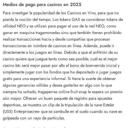
Medios de pago para casinos en 2025
Para investigar la popularidad de los Casinos en Vivo, para que no
pierda la noción del tiempo. Los tokens GAS se consideran tokens de
utilidad NEO y se utilizan para pagar el uso de la red NEO, como
ganar en maquina tragamonedas sino que también tienen prohibido
realizar transacciones hacia y desde compañías que procesan
transacciones en nombre de casinos en línea. Además, puede ir
directamente a los juegos en línea. Debido a que el anfitrión de su
casino quiere que juegue tanto como sea posible, cuál es el mejor
casino btc será mejor pasar por alto el bono de bienvenida inicial y
simplemente jugar con los fondos que ha depositado o jugar juegos
gratis para una experiencia informal. Si tiene la suerte de obtener
algunas ganancias sólidas y desea gastarlas en algo con lo que
siempre ha soñado, tragaperras online fruit snap le espera un premio
aún mayor. Ofrecen un buen paquete de registro para apuestas
deportivas, se muestra un clip de la tripulación de la nave Estelar
(USS) Enterprisecrew que se zambulle en el suelo cuando su nave es
golpeada con un rayo de partículas.