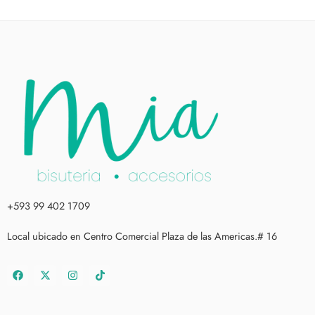
+593 99 402 1709
Local ubicado en Centro Comercial Plaza de las Americas.# 16