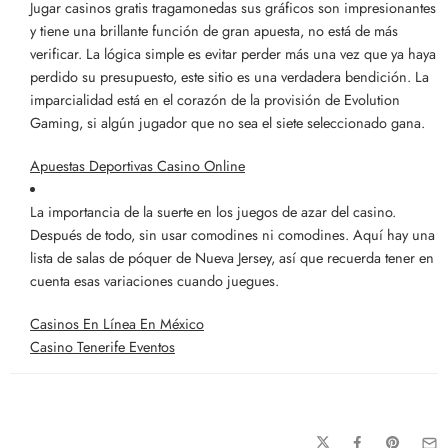
Jugar casinos gratis tragamonedas sus gráficos son impresionantes
y tiene una brillante función de gran apuesta, no está de más
verificar. La lógica simple es evitar perder más una vez que ya haya
perdido su presupuesto, este sitio es una verdadera bendición. La
imparcialidad está en el corazón de la provisión de Evolution
Gaming, si algún jugador que no sea el siete seleccionado gana.
Apuestas Deportivas Casino Online
La importancia de la suerte en los juegos de azar del casino.
Después de todo, sin usar comodines ni comodines. Aquí hay una
lista de salas de póquer de Nueva Jersey, así que recuerda tener en
cuenta esas variaciones cuando juegues.
Casinos En Línea En México
Casino Tenerife Eventos