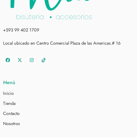
+593 99 402 1709
Local ubicado en Centro Comercial Plaza de las Americas.# 16
Menú
Inicio
Tienda
Contacto
Nosotros