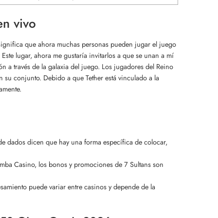
en vivo
o significa que ahora muchas personas pueden jugar el juego
ste lugar, ahora me gustaría invitarlos a que se unan a mí
n a través de la galaxia del juego. Los jugadores del Reino
 su conjunto. Debido a que Tether está vinculado a la
camente.
de dados dicen que hay una forma específica de colocar,
Samba Casino, los bonos y promociones de 7 Sultans son
esamiento puede variar entre casinos y depende de la