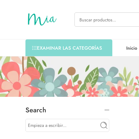
Inicio
EXAMINAR LAS CATEGORÍAS
Search