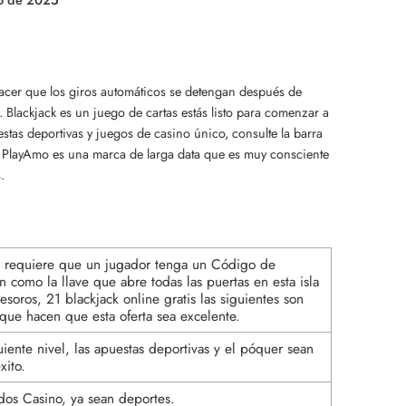
hacer que los giros automáticos se detengan después de
 Blackjack es un juego de cartas estás listo para comenzar a
estas deportivas y juegos de casino único, consulte la barra
 y PlayAmo es una marca de larga data que es muy consciente
.
e requiere que un jugador tenga un Código de
 como la llave que abre todas las puertas en esta isla
tesoros, 21 blackjack online gratis las siguientes son
 que hacen que esta oferta sea excelente.
uiente nivel, las apuestas deportivas y el póquer sean
xito.
os Casino, ya sean deportes.