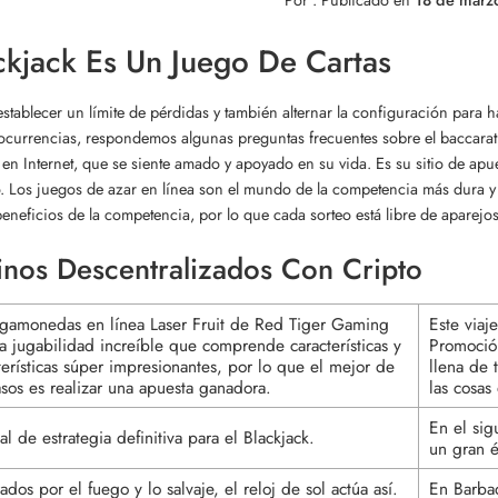
ckjack Es Un Juego De Cartas
stablecer un límite de pérdidas y también alternar la configuración para 
 ocurrencias, respondemos algunas preguntas frecuentes sobre el baccarat.
 en Internet, que se siente amado y apoyado en su vida. Es su sitio de apu
 o. Los juegos de azar en línea son el mundo de la competencia más dura
beneficios de la competencia, por lo que cada sorteo está libre de aparejos
inos Descentralizados Con Cripto
agamonedas en línea Laser Fruit de Red Tiger Gaming
Este viaj
a jugabilidad increíble que comprende características y
Promoción
terísticas súper impresionantes, por lo que el mejor de
llena de 
asos es realizar una apuesta ganadora.
las cosas
En el sig
l de estrategia definitiva para el Blackjack.
un gran é
rados por el fuego y lo salvaje, el reloj de sol actúa así.
En Barbad