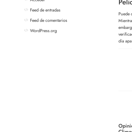
Peli
Feed de entradas
Puede c
Feed de comentarios
Mientra
embargo
WordPress.org
verific
día apa
Opini
Clime