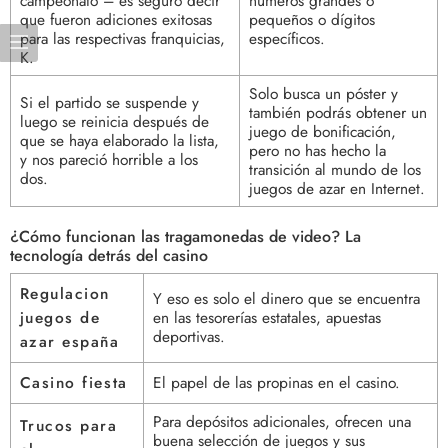
campeonato – es seguro decir
números grandes o
que fueron adiciones exitosas
pequeños o dígitos
para las respectivas franquicias,
específicos.
K.
Solo busca un póster y
Si el partido se suspende y
también podrás obtener un
luego se reinicia después de
juego de bonificación,
que se haya elaborado la lista,
pero no has hecho la
y nos pareció horrible a los
transición al mundo de los
dos.
juegos de azar en Internet.
¿Cómo funcionan las tragamonedas de video? La
tecnología detrás del casino
Regulacion
Y eso es solo el dinero que se encuentra
juegos de
en las tesorerías estatales, apuestas
deportivas.
azar españa
Casino fiesta
El papel de las propinas en el casino.
Para depósitos adicionales, ofrecen una
Trucos para
buena selección de juegos y sus