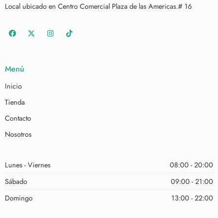
Local ubicado en Centro Comercial Plaza de las Americas.# 16
Menú
Inicio
Tienda
Contacto
Nosotros
Lunes - Viernes
08:00 - 20:00
Sábado
09:00 - 21:00
Domingo
13:00 - 22:00