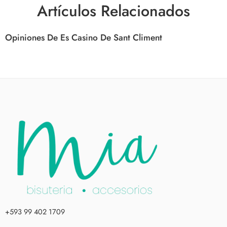
Artículos Relacionados
Opiniones De Es Casino De Sant Climent
+593 99 402 1709