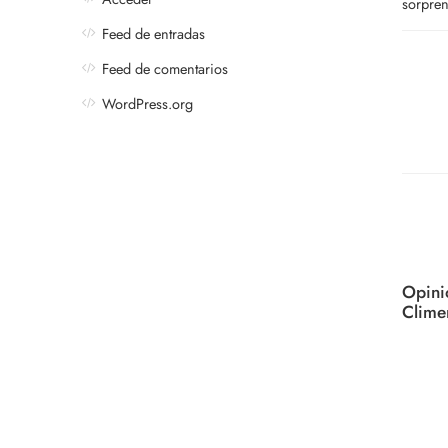
sorpre
Feed de entradas
Feed de comentarios
WordPress.org
Opini
Clime