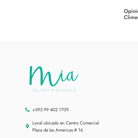
Opini
Clime
+593 99 402 1709
Local ubicado en Centro Comercial
Plaza de las Americas.# 16