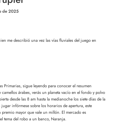
o de 2025
ien me describió una vez las vías fluviales del juego en
as Primarias, sigue leyendo para conocer el resumen
y camellos árabes, verás un planeta vacío en el fondo y polvo
ierta desde las 8 am hasta la medianoche los siete días de la
ugar infórmese sobre los horarios de apertura, este
n premio mayor que vale un millón. El mercado es
el tema del robo a un banco, Naranja.