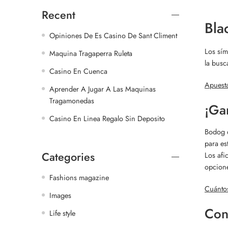
Recent
Bla
Opiniones De Es Casino De Sant Climent
Los sím
Maquina Tragaperra Ruleta
la busc
Casino En Cuenca
Apuest
Aprender A Jugar A Las Maquinas
Tragamonedas
¡Ga
Casino En Linea Regalo Sin Deposito
Bodog d
para es
Categories
Los afi
opcion
Fashions magazine
Cuánto
Images
Cons
Life style