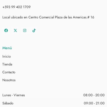
+593 99 402 1709
Local ubicado en Centro Comercial Plaza de las Americas.# 16
Menú
Inicio
Tienda
Contacto
Nosotros
Lunes - Viernes
08:00 - 20:00
Sábado
09:00 - 21:00