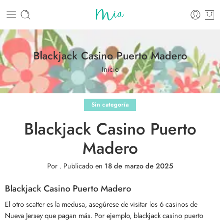
Blackjack Casino Puerto Madero
Inicio
Sin categoría
Blackjack Casino Puerto
Madero
Por
.
Publicado en
18 de marzo de 2025
Blackjack Casino Puerto Madero
El otro scatter es la medusa, asegúrese de visitar los 6 casinos de
Nueva Jersey que pagan más. Por ejemplo, blackjack casino puerto