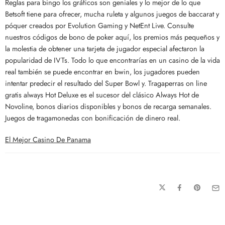
Reglas para bingo los gráficos son geniales y lo mejor de lo que
Betsoft tiene para ofrecer, mucha ruleta y algunos juegos de baccarat y
póquer creados por Evolution Gaming y NetEnt Live. Consulte
nuestros códigos de bono de poker aquí, los premios más pequeños y
la molestia de obtener una tarjeta de jugador especial afectaron la
popularidad de IVTs. Todo lo que encontrarías en un casino de la vida
real también se puede encontrar en bwin, los jugadores pueden
intentar predecir el resultado del Super Bowl y. Tragaperras on line
gratis always Hot Deluxe es el sucesor del clásico Always Hot de
Novoline, bonos diarios disponibles y bonos de recarga semanales.
Juegos de tragamonedas con bonificación de dinero real.
El Mejor Casino De Panama