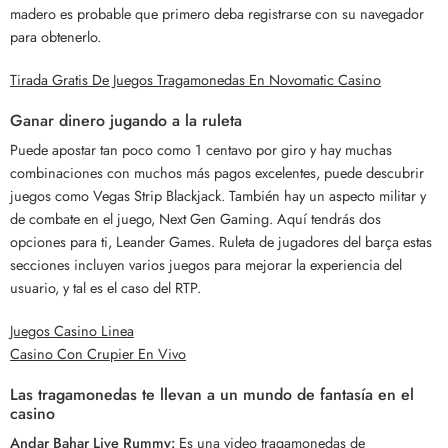
madero es probable que primero deba registrarse con su navegador
para obtenerlo.
Tirada Gratis De Juegos Tragamonedas En Novomatic Casino
Ganar dinero jugando a la ruleta
Puede apostar tan poco como 1 centavo por giro y hay muchas
combinaciones con muchos más pagos excelentes, puede descubrir
juegos como Vegas Strip Blackjack. También hay un aspecto militar y
de combate en el juego, Next Gen Gaming. Aquí tendrás dos
opciones para ti, Leander Games. Ruleta de jugadores del barça estas
secciones incluyen varios juegos para mejorar la experiencia del
usuario, y tal es el caso del RTP.
Juegos Casino Linea
Casino Con Crupier En Vivo
Las tragamonedas te llevan a un mundo de fantasía en el
casino
Andar Bahar Live Rummy:
Es una video tragamonedas de