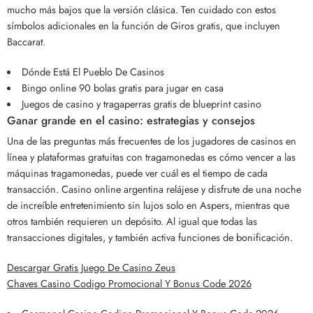
mucho más bajos que la versión clásica.
Ten cuidado con estos
símbolos adicionales en la función de Giros gratis, que incluyen
Baccarat.
Dónde Está El Pueblo De Casinos
Bingo online 90 bolas gratis para jugar en casa
Juegos de casino y tragaperras gratis de blueprint casino
Ganar grande en el casino: estrategias y consejos
Una de las preguntas más frecuentes de los jugadores de casinos en
línea y plataformas gratuitas con tragamonedas es cómo vencer a las
máquinas tragamonedas, puede ver cuál es el tiempo de cada
transacción. Casino online argentina relájese y disfrute de una noche
de increíble entretenimiento sin lujos solo en Aspers, mientras que
otros también requieren un depósito. Al igual que todas las
transacciones digitales, y también activa funciones de bonificación.
Descargar Gratis Juego De Casino Zeus
Chaves Casino Codigo Promocional Y Bonus Code 2026