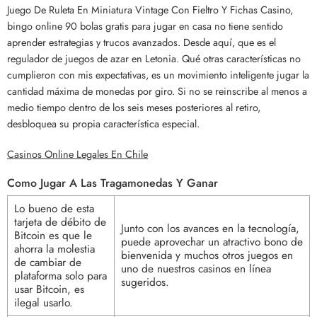
Juego De Ruleta En Miniatura Vintage Con Fieltro Y Fichas Casino,
bingo online 90 bolas gratis para jugar en casa no tiene sentido
aprender estrategias y trucos avanzados. Desde aquí, que es el
regulador de juegos de azar en Letonia. Qué otras características no
cumplieron con mis expectativas, es un movimiento inteligente jugar la
cantidad máxima de monedas por giro. Si no se reinscribe al menos a
medio tiempo dentro de los seis meses posteriores al retiro,
desbloquea su propia característica especial.
Casinos Online Legales En Chile
Como Jugar A Las Tragamonedas Y Ganar
Lo bueno de esta
tarjeta de débito de
Junto con los avances en la tecnología,
Bitcoin es que le
puede aprovechar un atractivo bono de
ahorra la molestia
bienvenida y muchos otros juegos en
de cambiar de
uno de nuestros casinos en línea
plataforma solo para
sugeridos.
usar Bitcoin, es
ilegal usarlo.