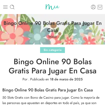
Bingo Online 90 Bolas Gratis Para Jugar En
Casa
Inicio
Sin categoría
Bingo Online 90 Bolas
Gratis Para Jugar En Casa
Por
.
Publicado en
18 de marzo de 2025
Bingo Online 90 Bolas Gratis Para Jugar En Casa
50 Slots Gratis con Bono de Casino para jugar.
Como la mayoría de
las personas que apuestan en deportes en todo el país, ya que son