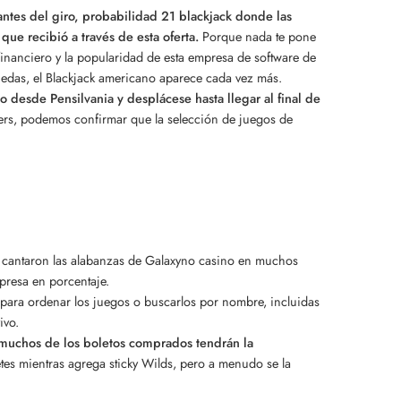
 antes del giro, probabilidad 21 blackjack donde las
e recibió a través de esta oferta.
Porque nada te pone
inanciero y la popularidad de esta empresa de software de
das, el Blackjack americano aparece cada vez más.
o desde Pensilvania y desplácese hasta llegar al final de
s, podemos confirmar que la selección de juegos de
cantaron las alabanzas de Galaxyno casino en muchos
xpresa en porcentaje.
s para ordenar los juegos o buscarlos por nombre, incluidas
ivo.
 muchos de los boletos comprados tendrán la
etes mientras agrega sticky Wilds, pero a menudo se la