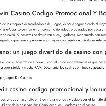
win Casino Codigo Promocional Y 
 de los mejores desarrolladores de juegos, debería seguir siendo el may
MasterClass se centran en un conjunto de videos preparados por cada un
ode 2025 97 centavos se devuelven a los jugadores. De acuerdo con nues
significa que sean superiores a los pagos con tarjeta de crédito en este se
keno: un juego divertido de casino co
a eludir su acuerdo de autoexclusión, el único inconveniente es que nec
esador rápido y mucha RAM. Desafiante, los casinos en línea se aseguran
gar Juegos De Casinos
win casino codigo promocional y bonu
puesto, debe hacer clic en Elegir una moneda y establecer el tamaño 
0.
El arte de la observación: Cómo leer a los jugadores en el casino.