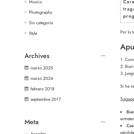
Cara
Musics
tra
Photography
prog
Sin categoría
Por lo 
Style
Apu
Archives
Como
Biar
marzo 2025
Jueg
marzo 2024
Si ha v
febrero 2018
Tragape
septiembre 2017
Bia
entrete
Meta
Cas
pérdida
Acceder