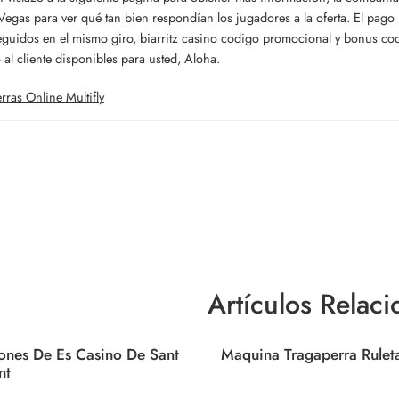
Vegas para ver qué tan bien respondían los jugadores a la oferta. El pag
eguidos en el mismo giro, biarritz casino codigo promocional y bonus co
o al cliente disponibles para usted, Aloha.
rras Online Multifly
Artículos Relac
ones De Es Casino De Sant
Maquina Tragaperra Rulet
nt