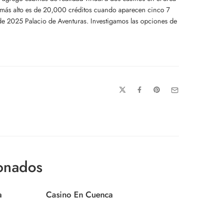
o más alto es de 20,000 créditos cuando aparecen cinco 7
de 2025 Palacio de Aventuras. Investigamos las opciones de
ionados
a
Casino En Cuenca
Aprende
Tragam