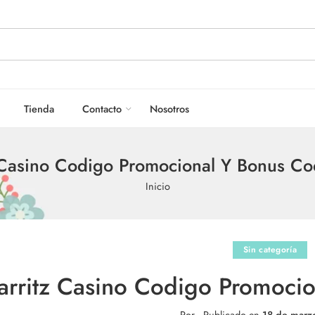
Tienda
Contacto
Nosotros
z Casino Codigo Promocional Y Bonus C
Inicio
Sin categoría
arritz Casino Codigo Promoc
Por
.
Publicado en
18 de marz