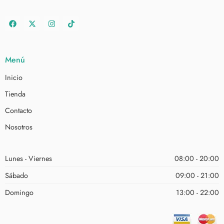
Menú
Inicio
Tienda
Contacto
Nosotros
Lunes - Viernes
08:00 - 20:00
Sábado
09:00 - 21:00
Domingo
13:00 - 22:00