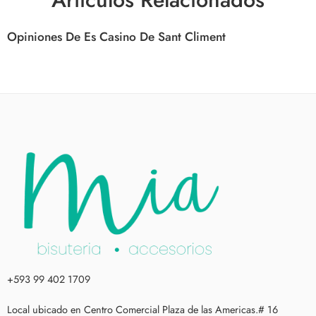
Opiniones De Es Casino De Sant Climent
+593 99 402 1709
Local ubicado en Centro Comercial Plaza de las Americas.# 16