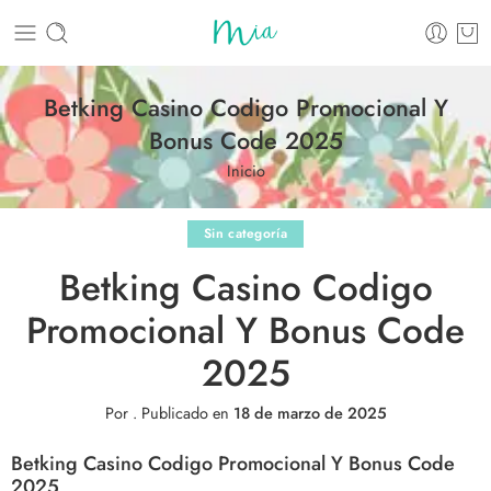
Betking Casino Codigo Promocional Y
Bonus Code 2025
Inicio
Sin categoría
Betking Casino Codigo
Promocional Y Bonus Code
2025
Por
.
Publicado en
18 de marzo de 2025
Betking Casino Codigo Promocional Y Bonus Code
2025