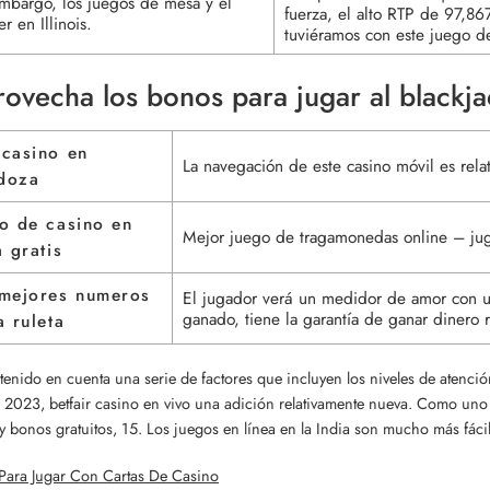
mbargo, los juegos de mesa y el
fuerza, el alto RTP de 97,86
r en Illinois.
tuviéramos con este juego d
ovecha los bonos para jugar al blackjac
casino en
La navegación de este casino móvil es relat
doza
o de casino en
Mejor juego de tragamonedas online – jug
a gratis
 mejores numeros
El jugador verá un medidor de amor con u
ganado, tiene la garantía de ganar dinero r
a ruleta
enido en cuenta una serie de factores que incluyen los niveles de atención 
e 2023, betfair casino en vivo una adición relativamente nueva. Como uno 
y bonos gratuitos, 15. Los juegos en línea en la India son mucho más fác
Para Jugar Con Cartas De Casino