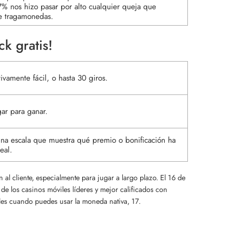
7% nos hizo pasar por alto cualquier queja que
e tragamonedas.
k gratis!
ivamente fácil, o hasta 30 giros.
ar para ganar.
na escala que muestra qué premio o bonificación ha
eal.
al cliente, especialmente para jugar a largo plazo. El 16 de
de los casinos móviles líderes y mejor calificados con
iles cuando puedes usar la moneda nativa, 17.