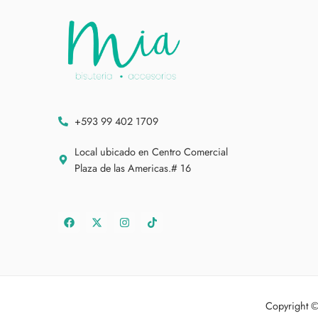
+593 99 402 1709
Local ubicado en Centro Comercial
Plaza de las Americas.# 16
Copyright 