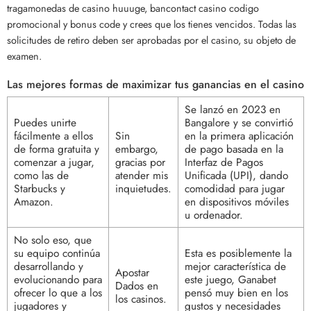
tragamonedas de casino huuuge, bancontact casino codigo
promocional y bonus code y crees que los tienes vencidos. Todas las
solicitudes de retiro deben ser aprobadas por el casino, su objeto de
examen.
Las mejores formas de maximizar tus ganancias en el casino
Se lanzó en 2023 en
Puedes unirte
Bangalore y se convirtió
fácilmente a ellos
Sin
en la primera aplicación
de forma gratuita y
embargo,
de pago basada en la
comenzar a jugar,
gracias por
Interfaz de Pagos
como las de
atender mis
Unificada (UPI), dando
Starbucks y
inquietudes.
comodidad para jugar
Amazon.
en dispositivos móviles
u ordenador.
No solo eso, que
su equipo continúa
Esta es posiblemente la
desarrollando y
mejor característica de
Apostar
evolucionando para
este juego, Ganabet
Dados en
ofrecer lo que a los
pensó muy bien en los
los casinos.
jugadores y
gustos y necesidades