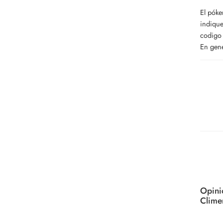
El póke
indique
codigo 
En gener
Opini
Clime