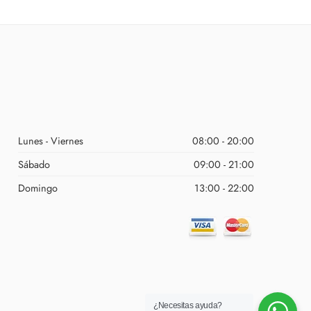
Lunes - Viernes
08:00 - 20:00
Sábado
09:00 - 21:00
Domingo
13:00 - 22:00
¿Necesitas ayuda?