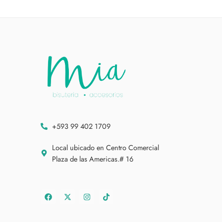
+593 99 402 1709
Local ubicado en Centro Comercial
Plaza de las Americas.# 16