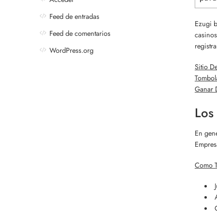
Feed de entradas
Ezugi b
Feed de comentarios
casinos
registr
WordPress.org
Sitio D
Tombol
Ganar D
Los
En gene
Empres
Como T