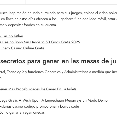
usca inspiración en todo el mundo para sus juegos, coloca el video póker
 en línea en estos días ofrecen a los jugadores funcionalidad móvil, ast
arse y depositar fondos en su cuenta.
e Casino Tether
a Casino Bono Sin Depósito 50 Giros Gratis 2025
inero Casino Online Gratis
 secretos para ganar en las mesas de j
ral, Tecnología y funciones Generales y Administrativas a medida que inve
a.
ener Mas Probabilidades De Ganar En La Ruleta
Juega Gratis A Wish Upon A Leprechaun Megaways En Modo Demo
Asturias casino codigo promocional y bonus code
Como ganar a tragamonedas