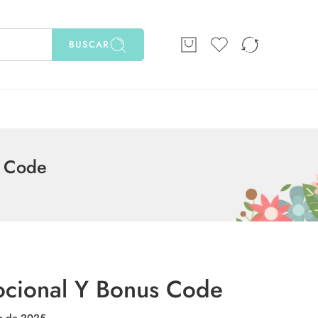
BUSCAR
s Code
ocional Y Bonus Code
o de 2025