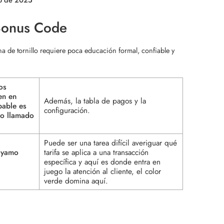
 Bonus Code
na de tornillo requiere poca educación formal, confiable y
os
en en
Además, la tabla de pagos y la
bable es
configuración.
go llamado
Puede ser una tarea difícil averiguar qué
ayamo
tarifa se aplica a una transacción
específica y aquí es donde entra en
juego la atención al cliente, el color
verde domina aquí.