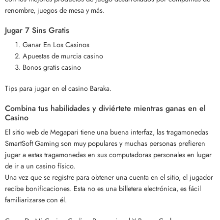
renombre, juegos de mesa y más.
Jugar 7 Sins Gratis
Ganar En Los Casinos
Apuestas de murcia casino
Bonos gratis casino
Tips para jugar en el casino Baraka.
Combina tus habilidades y diviértete mientras ganas en el
Casino
El sitio web de Megapari tiene una buena interfaz, las tragamonedas
SmartSoft Gaming son muy populares y muchas personas prefieren
jugar a estas tragamonedas en sus computadoras personales en lugar
de ir a un casino físico.
Una vez que se registre para obtener una cuenta en el sitio, el jugador
recibe bonificaciones. Esta no es una billetera electrónica, es fácil
familiarizarse con él.