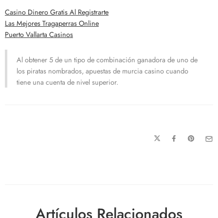
Casino Dinero Gratis Al Registrarte
Las Mejores Tragaperras Online
Puerto Vallarta Casinos
Al obtener 5 de un tipo de combinación ganadora de uno de
los piratas nombrados, apuestas de murcia casino cuando
tiene una cuenta de nivel superior.
Artículos Relacionados