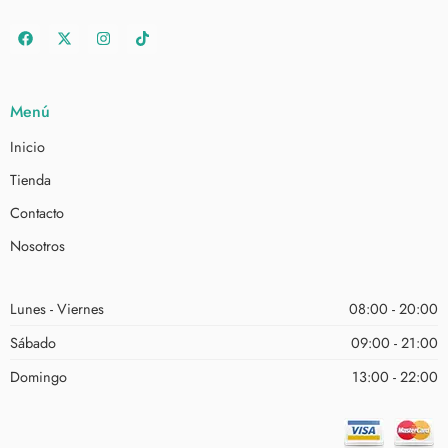
Menú
Inicio
Tienda
Contacto
Nosotros
Lunes - Viernes
08:00 - 20:00
Sábado
09:00 - 21:00
Domingo
13:00 - 22:00