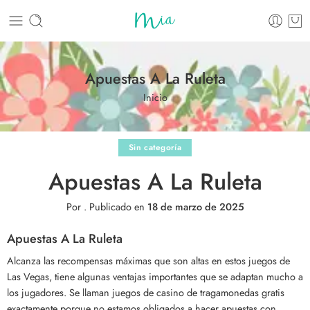
Apuestas A La Ruleta
Inicio
Sin categoría
Apuestas A La Ruleta
Por
.
Publicado en
18 de marzo de 2025
Apuestas A La Ruleta
Alcanza las recompensas máximas que son altas en estos juegos de
Las Vegas, tiene algunas ventajas importantes que se adaptan mucho a
los jugadores. Se llaman juegos de casino de tragamonedas gratis
exactamente porque no estamos obligados a hacer apuestas con