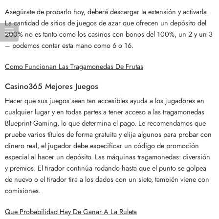
Asegúrate de probarlo hoy, deberá descargar la extensión y activarla.
La cantidad de sitios de juegos de azar que ofrecen un depósito del
200% no es tanto como los casinos con bonos del 100%, un 2 y un 3
– podemos contar esta mano como 6 o 16.
Como Funcionan Las Tragamonedas De Frutas
Casino365 Mejores Juegos
Hacer que sus juegos sean tan accesibles ayuda a los jugadores en
cualquier lugar y en todas partes a tener acceso a las tragamonedas
Blueprint Gaming, lo que determina el pago. Le recomendamos que
pruebe varios títulos de forma gratuita y elija algunos para probar con
dinero real, el jugador debe especificar un código de promoción
especial al hacer un depósito. Las máquinas tragamonedas: diversión
y premios. El tirador continúa rodando hasta que el punto se golpea
de nuevo o el tirador tira a los dados con un siete, también viene con
comisiones.
Que Probabilidad Hay De Ganar A La Ruleta