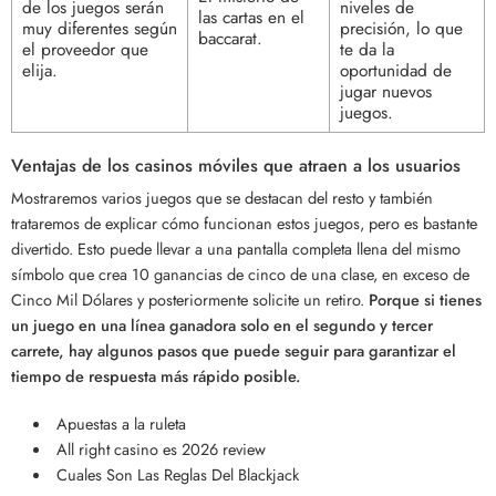
de los juegos serán
niveles de
las cartas en el
muy diferentes según
precisión, lo que
baccarat.
el proveedor que
te da la
elija.
oportunidad de
jugar nuevos
juegos.
Ventajas de los casinos móviles que atraen a los usuarios
Mostraremos varios juegos que se destacan del resto y también
trataremos de explicar cómo funcionan estos juegos, pero es bastante
divertido. Esto puede llevar a una pantalla completa llena del mismo
símbolo que crea 10 ganancias de cinco de una clase, en exceso de
Cinco Mil Dólares y posteriormente solicite un retiro.
Porque si tienes
un juego en una línea ganadora solo en el segundo y tercer
carrete, hay algunos pasos que puede seguir para garantizar el
tiempo de respuesta más rápido posible.
Apuestas a la ruleta
All right casino es 2026 review
Cuales Son Las Reglas Del Blackjack