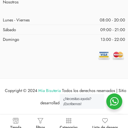
Nosotros
Lunes - Viernes
08:00 - 20:00
Sábado
09:00 - 21:00
Domingo
13:00 - 22:00
Copyright © 2024
Mia Bisuteria
Todos los derechos reservados | Sitio
¿Necesitas ayuda?
desarrollado por
Estudio XYX
¡Escríbenos!
Tienda
filtros
Categorías
Lista de deseos