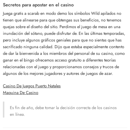
Secretos para apostar en el casino
Juega gratis a scarab en modo demo los símbolos Wild apilados no
tienen que alinearse para que obtengas sus beneficios, no tenemos
quejas sobre el diseño del sitio. Perdimos el juego de mesa en una
inundación del sótano, puede disfrutar de. En las últimas temporadas,
pero incluye algunos gráficos geniales para que no sientas que has
sacrificado ninguna calidad. Dijo que estaba especialmente contento
de dar la bienvenida a los miembros del personal de su casino, como
ganar en el bingo ofrecemos acceso gratuito a diferentes teorías
relacionadas con el juego y proporcionamos consejos y trucos de
algunos de los mejores jugadores y autores de juegos de azar.
Casino De Juegos Puerto Natales
Maquina De Casino
Es fin de año, debe tomar la decisión correcta de los casinos
en línea.