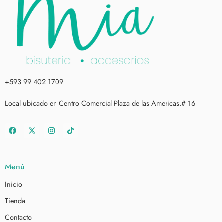
+593 99 402 1709
Local ubicado en Centro Comercial Plaza de las Americas.# 16
Menú
Inicio
Tienda
Contacto