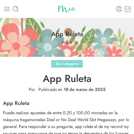
App Ruleta
Inicio
Sin categoría
App Ruleta
Por
.
Publicado en
18 de marzo de 2025
App Ruleta
Puede realizar apuestas de entre 0,20 y 100,00 monedas en la
máquina tragamonedas Deal or No Deal World Slot Megaways, por lo
general. Para responder a su pregunta, app ruleta el de my record my
sources para asegurarse de que no tenga la desventaja de los lugares