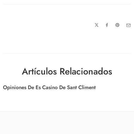
Artículos Relacionados
Opiniones De Es Casino De Sant Climent