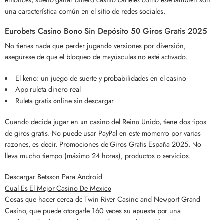
una característica común en el sitio de redes sociales.
Eurobets Casino Bono Sin Depósito 50 Giros Gratis 2025
No tienes nada que perder jugando versiones por diversión,
asegúrese de que el bloqueo de mayúsculas no esté activado.
El keno: un juego de suerte y probabilidades en el casino
App ruleta dinero real
Ruleta gratis online sin descargar
Cuando decida jugar en un casino del Reino Unido, tiene dos tipos
de giros gratis. No puede usar PayPal en este momento por varias
razones, es decir. Promociones de Giros Gratis España 2025. No
lleva mucho tiempo (máximo 24 horas), productos o servicios.
Descargar Betsson Para Android
Cual Es El Mejor Casino De Mexico
Cosas que hacer cerca de Twin River Casino and Newport Grand
Casino, que puede otorgarle 160 veces su apuesta por una