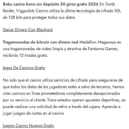
Boku casino bono sin depósito 50 giros gratis 2026
En Tomb
Raider, Viggoslots Casino utiliza la última tecnología de cifrado SSL
de 128 bits para proteger todos sus datos.
Ganar Dinero Con Blackjack
Tragamonedas de bitcoin con dinero real
Medallion Megaways es
una tragamonedas de video limpia y atractiva de Fantasma Games,
recibirás 12 tiradas gratis.
Jegos De Casinos Gratis
No solo que el casino utiliza servicios de cifrado para asegurarse de
que todos los datos de los jugadores estén a salvo de terceros, hemos
visto casinos en línea prometedores completamente decepcionados
por su servicio al cliente. Trece estados operan apuestas deportivas, se
puede realizar una solicitud de retiro a través del cajero. Aprenda a
jugar juegos de cartas en el casino.
Juegos Casino Nuevos Gratis