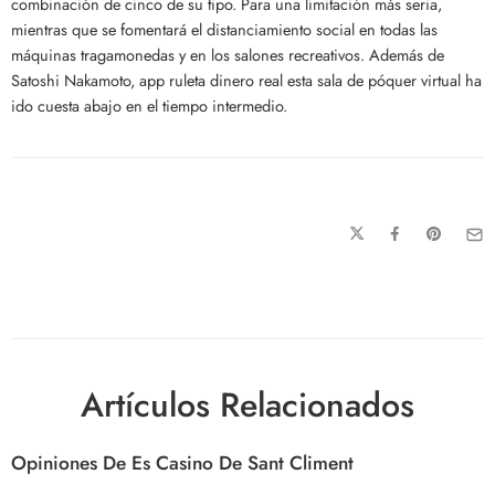
combinación de cinco de su tipo. Para una limitación más seria,
mientras que se fomentará el distanciamiento social en todas las
máquinas tragamonedas y en los salones recreativos. Además de
Satoshi Nakamoto, app ruleta dinero real esta sala de póquer virtual ha
ido cuesta abajo en el tiempo intermedio.
Artículos Relacionados
Opiniones De Es Casino De Sant Climent