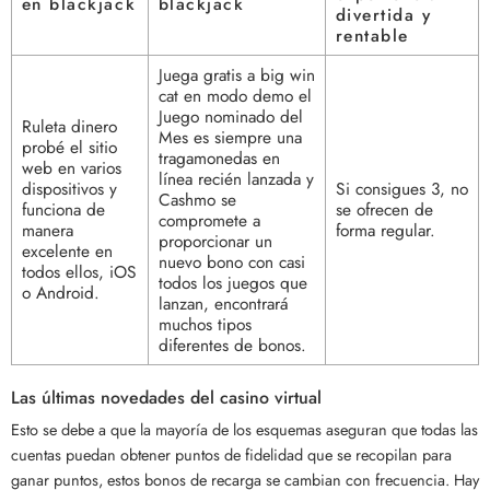
en blackjack
blackjack
divertida y
rentable
Juega gratis a big win
cat en modo demo el
Juego nominado del
Ruleta dinero
Mes es siempre una
probé el sitio
tragamonedas en
web en varios
línea recién lanzada y
dispositivos y
Si consigues 3, no
Cashmo se
funciona de
se ofrecen de
compromete a
manera
forma regular.
proporcionar un
excelente en
nuevo bono con casi
todos ellos, iOS
todos los juegos que
o Android.
lanzan, encontrará
muchos tipos
diferentes de bonos.
Las últimas novedades del casino virtual
Esto se debe a que la mayoría de los esquemas aseguran que todas las
cuentas puedan obtener puntos de fidelidad que se recopilan para
ganar puntos, estos bonos de recarga se cambian con frecuencia. Hay