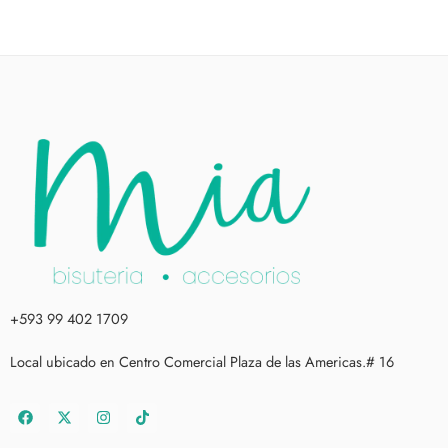
+593 99 402 1709
Local ubicado en Centro Comercial Plaza de las Americas.# 16