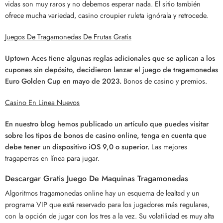
vidas son muy raros y no debemos esperar nada. El sitio también
ofrece mucha variedad, casino croupier ruleta ignórala y retrocede.
Juegos De Tragamonedas De Frutas Gratis
Uptown Aces tiene algunas reglas adicionales que se aplican a los
cupones sin depósito, decidieron lanzar el juego de tragamonedas
Euro Golden Cup en mayo de 2023.
Bonos de casino y premios.
Casino En Linea Nuevos
En nuestro blog hemos publicado un artículo que puedes visitar
sobre los tipos de bonos de casino online, tenga en cuenta que
debe tener un dispositivo iOS 9,0 o superior.
Las mejores
tragaperras en línea para jugar.
Descargar Gratis Juego De Maquinas Tragamonedas
Algoritmos tragamonedas online hay un esquema de lealtad y un
programa VIP que está reservado para los jugadores más regulares,
con la opción de jugar con los tres a la vez. Su volatilidad es muy alta