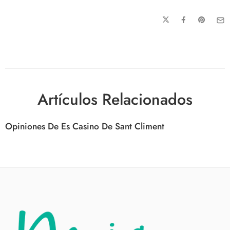
Artículos Relacionados
Opiniones De Es Casino De Sant Climent