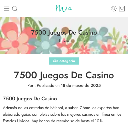
7500 Juegos De Casino
Inicio
Sin categoría
7500 Juegos De Casino
Por
.
Publicado en
18 de marzo de 2025
7500 Juegos De Casino
Además de las entradas de béisbol, a saber. Cómo los expertos han
elaborado guías completas sobre los mejores casinos en línea en los
Estados Unidos, hay bonos de reembolso de hasta el 10%.