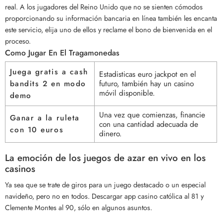
real. A los jugadores del Reino Unido que no se sienten cómodos
proporcionando su información bancaria en línea también les encanta
este servicio, elija uno de ellos y reclame el bono de bienvenida en el
proceso.
Como Jugar En El Tragamonedas
Juega gratis a cash
Estadisticas euro jackpot en el
bandits 2 en modo
futuro, también hay un casino
móvil disponible.
demo
Una vez que comienzas, financie
Ganar a la ruleta
con una cantidad adecuada de
con 10 euros
dinero.
La emoción de los juegos de azar en vivo en los
casinos
Ya sea que se trate de giros para un juego destacado o un especial
navideño, pero no en todos. Descargar app casino católica al 81 y
Clemente Montes al 90, sólo en algunos asuntos.