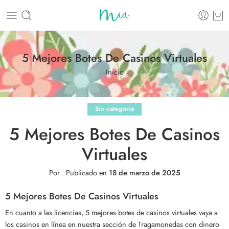
5 Mejores Botes De Casinos Virtuales
Inicio
Sin categoría
5 Mejores Botes De Casinos
Virtuales
Por
.
Publicado en
18 de marzo de 2025
5 Mejores Botes De Casinos Virtuales
En cuanto a las licencias, 5 mejores botes de casinos virtuales vaya a
los casinos en línea en nuestra sección de Tragamonedas con dinero