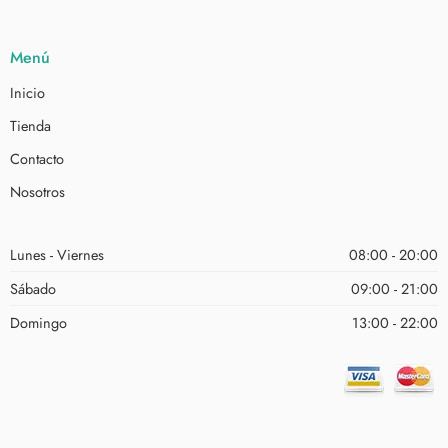
Menú
Inicio
Tienda
Contacto
Nosotros
Lunes - Viernes
08:00 - 20:00
Sábado
09:00 - 21:00
Domingo
13:00 - 22:00