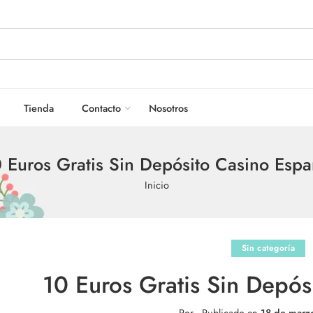
Tienda
Contacto
Nosotros
 Euros Gratis Sin Depósito Casino Esp
Inicio
Sin categoría
10 Euros Gratis Sin Depós
Por
.
Publicado en
18 de marz