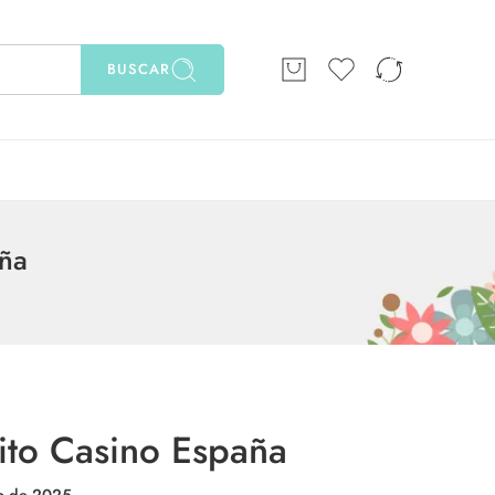
BUSCAR
aña
ito Casino España
o de 2025