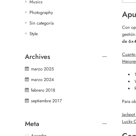
Musics
Apu
Photography
Sin categoría
Con opc
Style
gestión
de 6×4
Cuanto
Archives
Mejore
marzo 2025
marzo 2024
febrero 2018
septiembre 2017
Para ob
Jackpot
Lucky C
Meta
Acceder