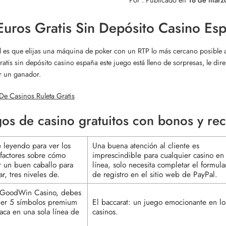
Euros Gratis Sin Depósito Casino Es
l es que elijas una máquina de poker con un RTP lo más cercano posible 
ratis sin depósito casino españa este juego está lleno de sorpresas, le d
r un ganador.
De Casinos Ruleta Gratis
gos de casino gratuitos con bonos y r
 leyendo para ver los
Una buena atención al cliente es
 factores sobre cómo
imprescindible para cualquier casino en
r un buen caballo para
línea, solo necesita completar el formula
ar, tres niveles de.
de registro en el sitio web de PayPal.
 GoodWin Casino, debes
er 5 símbolos premium
El baccarat: un juego emocionante en lo
aca en una sola línea de
casinos.
.