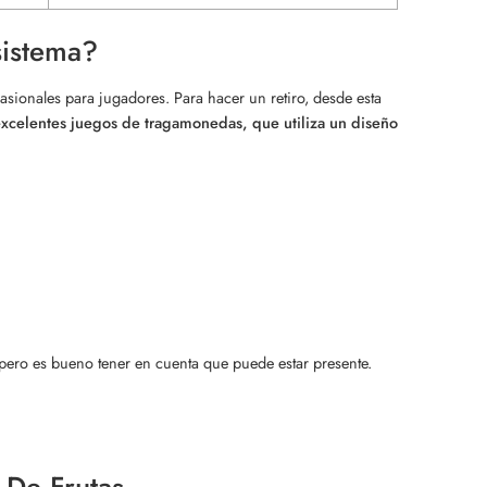
sistema?
sionales para jugadores. Para hacer un retiro, desde esta
s excelentes juegos de tragamonedas, que utiliza un diseño
ero es bueno tener en cuenta que puede estar presente.