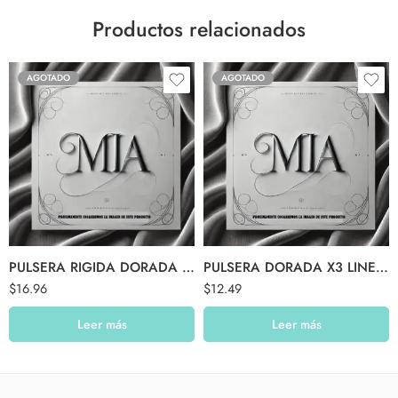
Productos relacionados
AGOTADO
AGOTADO
PULSERA RIGIDA DORADA ANCHA EN X ELLA
PULSERA DORADA X3 LINEAS
$
16.96
$
12.49
Leer más
Leer más