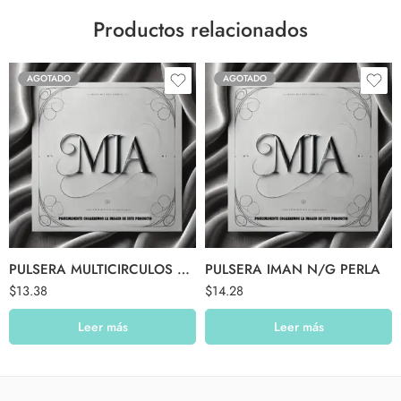
Productos relacionados
AGOTADO
AGOTADO
PULSERA MULTICIRCULOS ROJA
PULSERA IMAN N/G PERLA
$
13.38
$
14.28
Leer más
Leer más